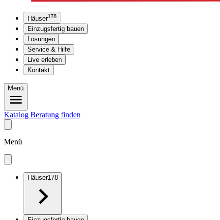
178
Häuser
Einzugsfertig bauen
Lösungen
Service & Hilfe
Live erleben
Kontakt
Menü
Katalog
Beratung finden
Menü
Häuser
178
Einzugsfertig bauen