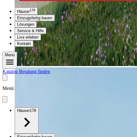
178
Häuser
Einzugsfertig bauen
Lösungen
Service & Hilfe
Live erleben
Kontakt
Menü
Katalog
Beratung finden
Menü
Häuser
178
Einzugsfertig bauen