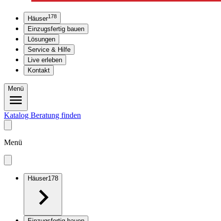
178
Häuser
Einzugsfertig bauen
Lösungen
Service & Hilfe
Live erleben
Kontakt
Menü
Katalog
Beratung finden
Menü
Häuser
178
Einzugsfertig bauen