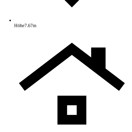
Höhe
7.67
m