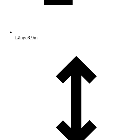
Länge
8.9
m