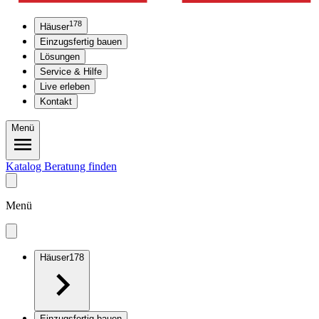
178
Häuser
Einzugsfertig bauen
Lösungen
Service & Hilfe
Live erleben
Kontakt
Menü
Katalog
Beratung finden
Menü
Häuser
178
Einzugsfertig bauen