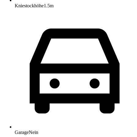
Kniestockhöhe
1.5
m
Garage
Nein