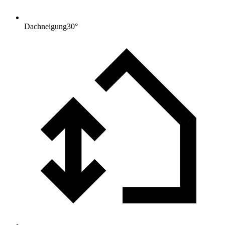
Dachneigung
30
°