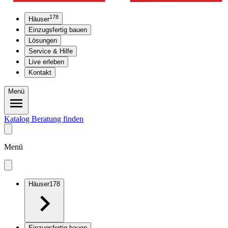
178
Häuser
Einzugsfertig bauen
Lösungen
Service & Hilfe
Live erleben
Kontakt
Menü
Katalog
Beratung finden
Menü
Häuser
178
Einzugsfertig bauen