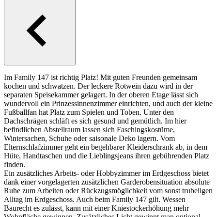
Im Family 147 ist richtig Platz! Mit guten Freunden gemeinsam
kochen und schwatzen. Der leckere Rotwein dazu wird in der
separaten Speisekammer gelagert. In der oberen Etage lässt sich
wundervoll ein Prinzessinnenzimmer einrichten, und auch der kleine
Fußballfan hat Platz zum Spielen und Toben. Unter den
Dachschrägen schläft es sich gesund und gemütlich. Im hier
befindlichen Abstellraum lassen sich Faschingskostüme,
Wintersachen, Schuhe oder saisonale Deko lagern. Vom
Elternschlafzimmer geht ein begehbarer Kleiderschrank ab, in dem
Hüte, Handtaschen und die Lieblingsjeans ihren gebührenden Platz
finden.
Ein zusätzliches Arbeits- oder Hobbyzimmer im Erdgeschoss bietet
dank einer vorgelagerten zusätzlichen Garderobensituation absolute
Ruhe zum Arbeiten oder Rückzugsmöglichkeit vom sonst trubeligen
Alltag im Erdgeschoss. Auch beim Family 147 gilt. Wessen
Baurecht es zulässt, kann mit einer Kniestockerhöhung mehr
Wohnfläche gewinnen. Zusätzliches Licht gewinnt man optional