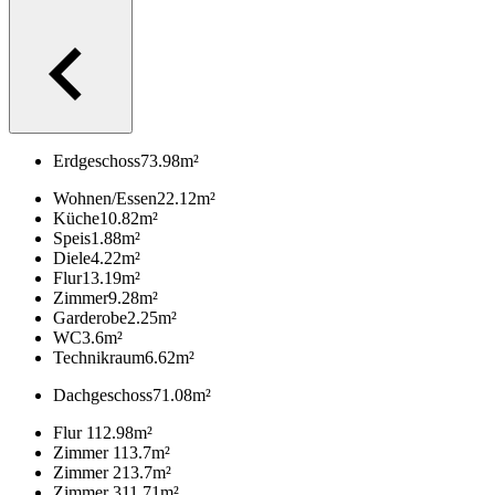
Erdgeschoss
73.98
m²
Wohnen/Essen
22.12
m²
Küche
10.82
m²
Speis
1.88
m²
Diele
4.22
m²
Flur
13.19
m²
Zimmer
9.28
m²
Garderobe
2.25
m²
WC
3.6
m²
Technikraum
6.62
m²
Dachgeschoss
71.08
m²
Flur 1
12.98
m²
Zimmer 1
13.7
m²
Zimmer 2
13.7
m²
Zimmer 3
11.71
m²