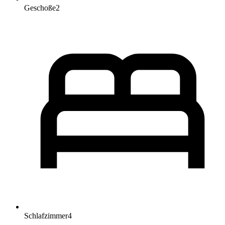
Geschoße
2
Schlafzimmer
4