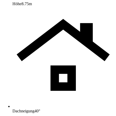
Höhe
8.75
m
Dachneigung
40
°