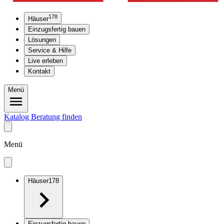
178
Häuser
Einzugsfertig bauen
Lösungen
Service & Hilfe
Live erleben
Kontakt
Menü
Katalog
Beratung finden
Menü
Häuser
178
Einzugsfertig bauen