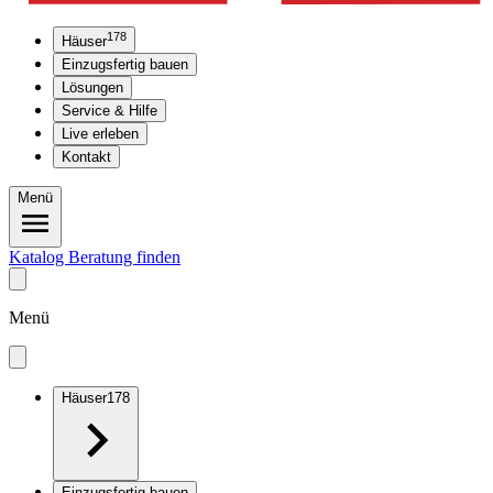
178
Häuser
Einzugsfertig bauen
Lösungen
Service & Hilfe
Live erleben
Kontakt
Menü
Katalog
Beratung finden
Menü
Häuser
178
Einzugsfertig bauen