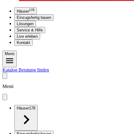
178
Häuser
Einzugsfertig bauen
Lösungen
Service & Hilfe
Live erleben
Kontakt
Menü
Katalog
Beratung finden
Menü
Häuser
178
Einzugsfertig bauen