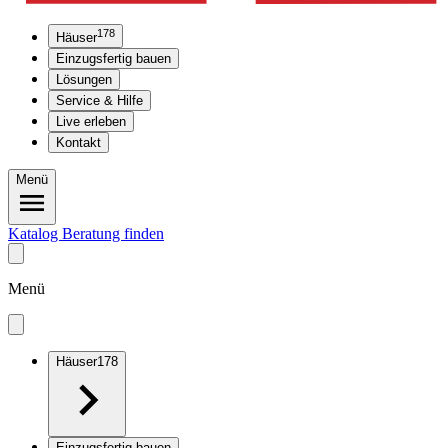
178
Häuser
Einzugsfertig bauen
Lösungen
Service & Hilfe
Live erleben
Kontakt
Menü
Katalog
Beratung finden
Menü
Häuser
178
Einzugsfertig bauen