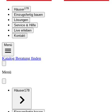
178
Häuser
Einzugsfertig bauen
Lösungen
Service & Hilfe
Live erleben
Kontakt
Menü
Katalog
Beratung finden
Menü
Häuser
178
Einzugsfertig bauen