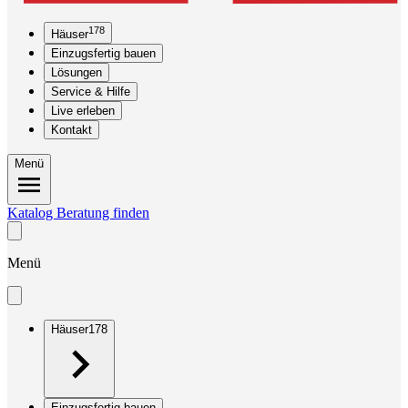
178
Häuser
Einzugsfertig bauen
Lösungen
Service & Hilfe
Live erleben
Kontakt
Menü
Katalog
Beratung finden
Menü
Häuser
178
Einzugsfertig bauen