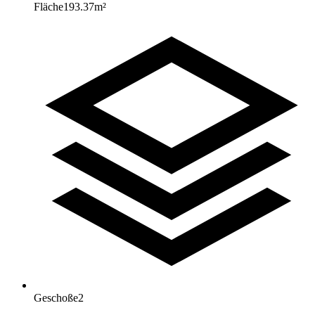
Fläche
193.37
m²
Geschoße
2