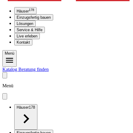
178
Häuser
Einzugsfertig bauen
Lösungen
Service & Hilfe
Live erleben
Kontakt
Menü
Katalog
Beratung finden
Menü
Häuser
178
Einzugsfertig bauen