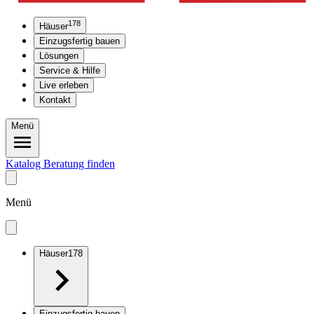
178
Häuser
Einzugsfertig bauen
Lösungen
Service & Hilfe
Live erleben
Kontakt
Menü
Katalog
Beratung finden
Menü
Häuser
178
Einzugsfertig bauen