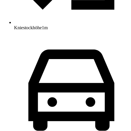
Kniestockhöhe
1
m