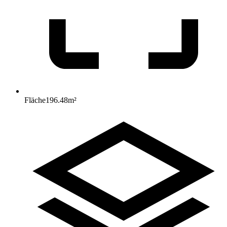
Fläche
196.48
m²