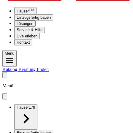
178
Häuser
Einzugsfertig bauen
Lösungen
Service & Hilfe
Live erleben
Kontakt
Menü
Katalog
Beratung finden
Menü
Häuser
178
Einzugsfertig bauen