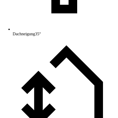
Dachneigung
35
°