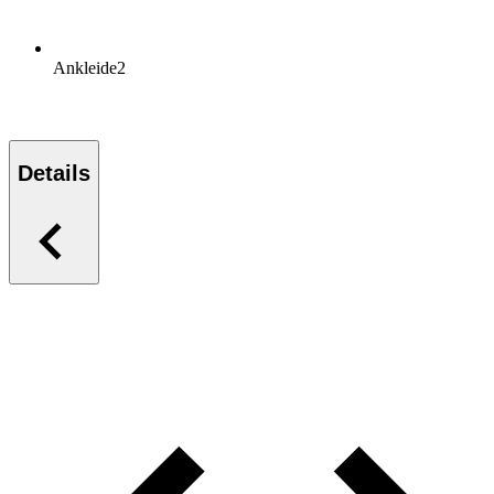
Ankleide
2
Details