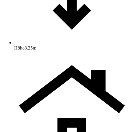
Höhe
8.25
m