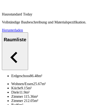
Hausstandard Today
Vollständige Baubeschreibung und Materialspezifikation.
Herunterladen
Raumliste
Erdgeschoss
86.48
m²
Wohnen/Essen
25.67
m²
Küche
9.15
m²
Diele
11.9
m²
Zimmer 1
15.36
m²
Zimmer 2
12.05
m²
Bad
6
m²