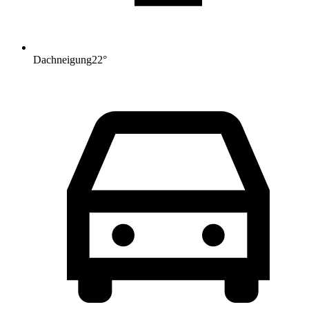
Dachneigung
22
°