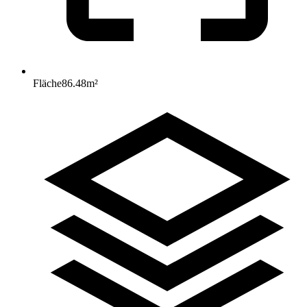
Fläche
86.48
m²