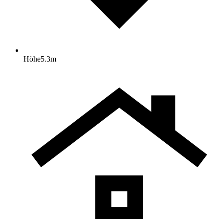
Höhe
5.3
m