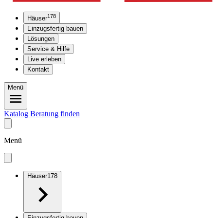
178
Häuser
Einzugsfertig bauen
Lösungen
Service & Hilfe
Live erleben
Kontakt
Menü
Katalog
Beratung finden
Menü
Häuser
178
Einzugsfertig bauen