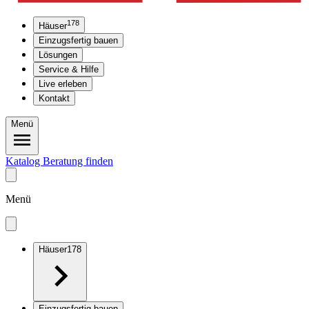
178
Häuser
Einzugsfertig bauen
Lösungen
Service & Hilfe
Live erleben
Kontakt
Menü
Katalog
Beratung finden
Menü
Häuser
178
Einzugsfertig bauen